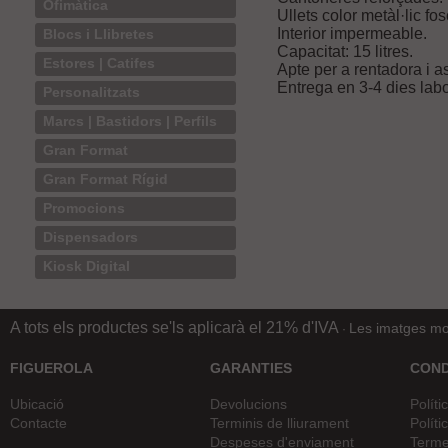
Ofimàtica
Ullets color metàl·lic fos
Interior impermeable.
Blocs i Llibretes
Capacitat: 15 litres.
Estores | Catifes
Apte per a rentadora i 
Entrega en 3-4 dies lab
Personalitzats
Marcs | Bastidors | Perfils
Gran Format
Gran Format Rígid
Promocions
Dispensadors
Kiosk Digital
A tots els productes se'ls aplicarà el 21% d'IVA
Les imatges mos
·
FIGUEROLA
GARANTIES
COND
Ubicació
Devolucions
Políti
Contacte
Terminis de lliurament
Políti
Despeses d'enviament
Terme