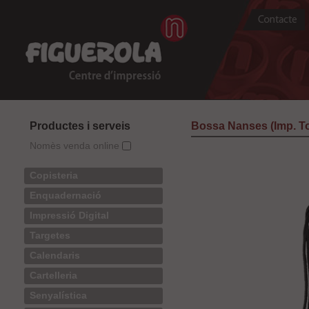
Productes i serveis
Bossa Nanses (Imp. To
Nomès venda online
Copisteria
Enquadernació
Impressió Digital
Targetes
Calendaris
Cartelleria
Senyalística