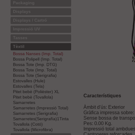
Packaging
Displays
Displays / Cartró
Impressió UV
Tasses
Tèxtil
Bossa Nanses (Imp. Total)
Bossa Polipell (Imp. Total)
Bossa Tote (Imp. DTG)
Bossa Tote (Imp. Total)
Bossa Tote (Serigrafia)
Estovalles (Hule)
Estovalles (Tela)
Pitet bebè (Polièster) XL
Característiques
Pitet bebè (Tovallola)
Samarretes
Àmbit d'ús: Exterior
Samarretes (Impressió Total)
Gràfica impressa sobre: 
Samarretes (Serigrafia)
Sense bossa de transpo
Samarretes(Serigrafía)1Tinta
Pes:
0.00
Kg.
Tovallola (Cotó)
Impressió total ambdues
Tovallola (Microfibra)
Cantoneres reforçades.