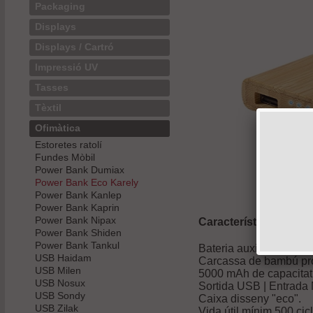
Packaging
Displays
Displays / Cartró
Impressió UV
Tasses
Tèxtil
Ofimàtica
Estoretes ratolí
Fundes Mòbil
Power Bank Dumiax
Power Bank Eco Karely
Power Bank Kanlep
Power Bank Kaprin
Power Bank Nipax
Característiques
Power Bank Shiden
Power Bank Tankul
Bateria auxiliar externa
USB Haidam
Carcassa de bambú proc
USB Milen
5000 mAh de capacitat i
USB Nosux
Sortida USB | Entrada 
USB Sondy
Caixa disseny "eco".
USB Zilak
Vida útil mínim 500 ci