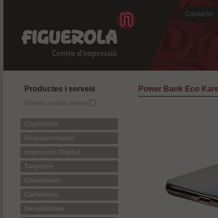
Productes i serveis
Power Bank Eco Kare
Nomès venda online
Copisteria
Enquadernació
Impressió Digital
Targetes
Calendaris
Cartelleria
Senyalística