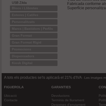
USB Zilda
Fabricada conforme al
Superfície personalitza
Blocs i Llibretes
Estores | Catifes
Personalitzats
Marcs | Bastidors | Perfils
Gran Format
Gran Format Rígid
Promocions
Dispensadors
Kiosk Digital
A tots els productes se'ls aplicarà el 21% d'IVA
Les imatges mo
·
FIGUEROLA
GARANTIES
CON
Ubicació
Devolucions
Polít
Contacte
Terminis de lliurament
Polít
Despeses d'enviament
Term