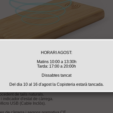
 "nature".
edent de talls naturals.
 indicador d'estat de càrrega.
Micro USB (Cable Inclòs).
cles de càrrega i segons normativa CE.