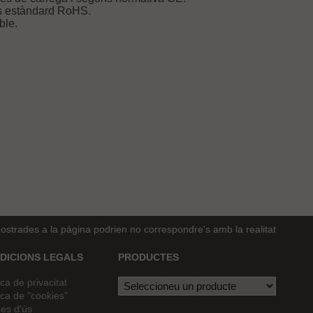
s estàndard RoHS.
ble.
strades a la pàgina podrien no correspondre's amb la realitat
DICIONS LEGALS
PRODUCTES
ica de privacitat
ica de "cookies"
es d'ús