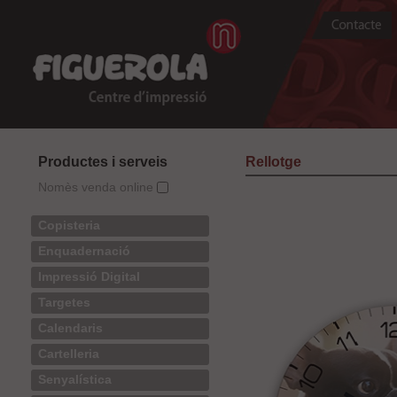
Productes i serveis
Rellotge
Nomès venda online
Copisteria
Enquadernació
Impressió Digital
Targetes
Calendaris
Cartelleria
Senyalística