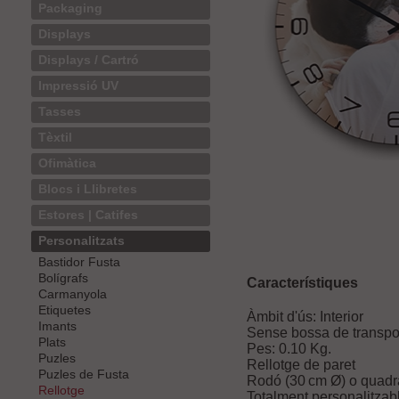
Packaging
Displays
Displays / Cartró
Impressió UV
Tasses
Tèxtil
Ofimàtica
Blocs i Llibretes
Estores | Catifes
Personalitzats
Bastidor Fusta
Bolígrafs
Característiques
Carmanyola
Etiquetes
Àmbit d'ús: Interior
Imants
Sense bossa de transpo
Plats
Pes:
0.10
Kg.
Puzles
Rellotge de paret
Puzles de Fusta
Rodó (30 cm Ø) o quadra
Rellotge
Totalment personalitzab