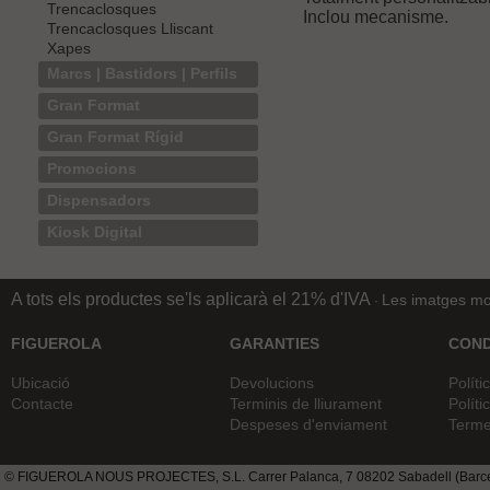
Trencaclosques
Inclou mecanisme.
Trencaclosques Lliscant
Xapes
Marcs | Bastidors | Perfils
Gran Format
Gran Format Rígid
Promocions
Dispensadors
Kiosk Digital
A tots els productes se'ls aplicarà el 21% d'IVA
Les imatges mos
·
FIGUEROLA
GARANTIES
COND
Ubicació
Devolucions
Políti
Contacte
Terminis de lliurament
Políti
Despeses d'enviament
Terme
© FIGUEROLA NOUS PROJECTES, S.L. Carrer Palanca, 7 08202 Sabadell (Barcel